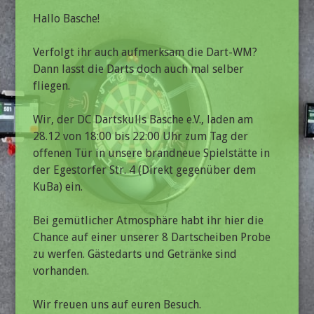
Hallo Basche!
Verfolgt ihr auch aufmerksam die Dart-WM?
Dann lasst die Darts doch auch mal selber
fliegen.
Wir, der DC Dartskulls Basche e.V., laden am
28.12 von 18:00 bis 22:00 Uhr zum Tag der
offenen Tür in unsere brandneue Spielstätte in
der Egestorfer Str. 4 (Direkt gegenüber dem
KuBa) ein.
Bei gemütlicher Atmosphäre habt ihr hier die
Chance auf einer unserer 8 Dartscheiben Probe
zu werfen. Gästedarts und Getränke sind
vorhanden.
Wir freuen uns auf euren Besuch.