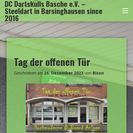
DC Dartskulls Basche e.V. –
Zum
Steeldart in Barsinghausen since
Inhalt
Me
2016
springen
Tag der offenen Tür
Geschrieben am
26. Dezember 2023
von
Bison