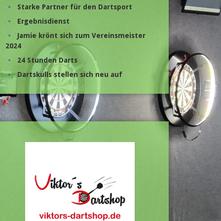
Starke Partner für den Dartsport
Ergebnisdienst
Jamie krönt sich zum Vereinsmeister
2024
24 Stunden Darts
Dartskulls stellen sich neu auf