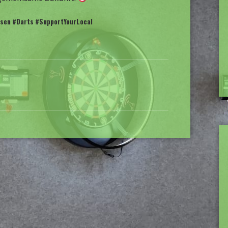
sen #Darts #SupportYourLocal