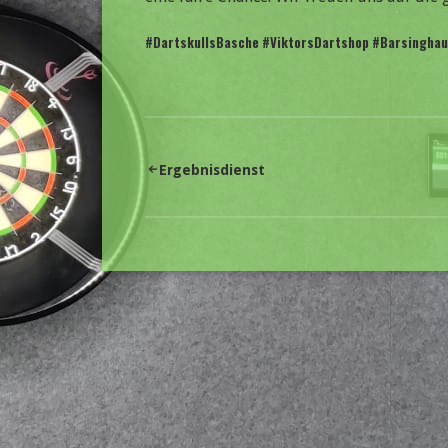
#DartskullsBasche #ViktorsDartshop #Barsinghau
Beitragsnavigation
Ergebnisdienst