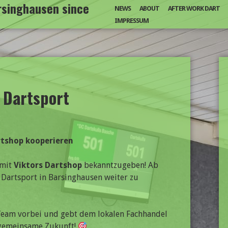
arsinghausen since
NEWS
ABOUT
AFTER WORK DART
IMPRESSUM
 Dartsport
artshop kooperieren
 mit
Viktors Dartshop
bekanntzugeben! Ab
 Dartsport in Barsinghausen weiter zu
Team vorbei und gebt dem lokalen Fachhandel
e gemeinsame Zukunft!