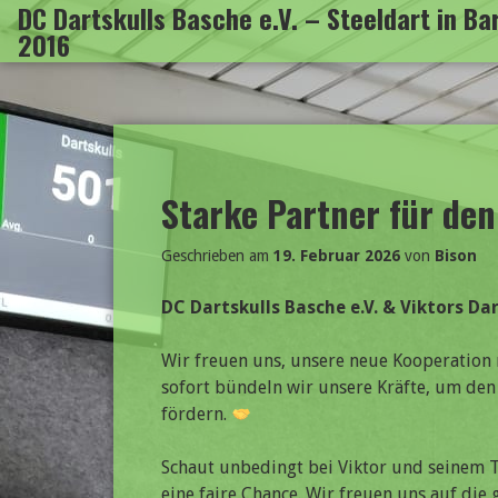
DC Dartskulls Basche e.V. – Steeldart in B
Zum
2016
Inhalt
springen
Starke Partner für den
Geschrieben am
19. Februar 2026
von
Bison
DC Dartskulls Basche e.V. & Viktors D
Wir freuen uns, unsere neue Kooperation
sofort bündeln wir unsere Kräfte, um den
fördern.
Schaut unbedingt bei Viktor und seinem 
eine faire Chance. Wir freuen uns auf di