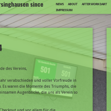
arsinghausen since
NEWS
ABOUT
AFTER WORK DART
IMPRESSUM
4
de des Vereins,
ahr verabschieden und voller Vorfreude in
n. Es waren die Momente des Triumphs, die
einsamen Augenblicke, die uns als Verein so
 Checkout und vor allem für die