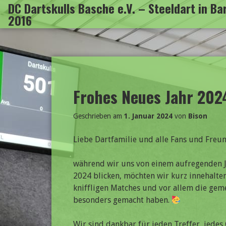
DC Dartskulls Basche e.V. – Steeldart in B
Zum
2016
Inhalt
springen
Frohes Neues Jahr 202
Geschrieben am
1. Januar 2024
von
Bison
Liebe Dartfamilie und alle Fans und Freun
während wir uns von einem aufregenden J
2024 blicken, möchten wir kurz innehalte
kniffligen Matches und vor allem die gem
besonders gemacht haben.
Wir sind dankbar für jeden Treffer, jedes