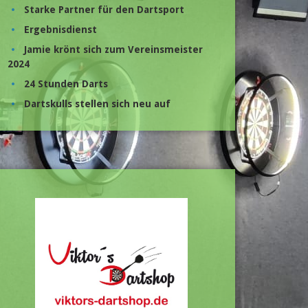
Starke Partner für den Dartsport
Ergebnisdienst
Jamie krönt sich zum Vereinsmeister
2024
24 Stunden Darts
Dartskulls stellen sich neu auf