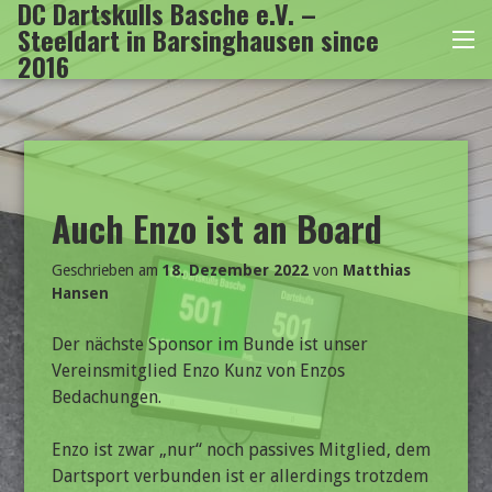
DC Dartskulls Basche e.V. –
Zum
Steeldart in Barsinghausen since
Inhalt
Me
2016
springen
Auch Enzo ist an Board
Geschrieben am
18. Dezember 2022
von
Matthias
Hansen
Der nächste Sponsor im Bunde ist unser
Vereinsmitglied Enzo Kunz von Enzos
Bedachungen.
Enzo ist zwar „nur“ noch passives Mitglied, dem
Dartsport verbunden ist er allerdings trotzdem