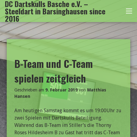
DC Dartskulls Basche e.V. –
Zum
Steeldart in Barsinghausen since
Inhalt
Me
2016
springen
B-Team und C-Team
spielen zeitgleich
Geschrieben am
9. Februar 2019
von
Matthias
Hansen
Am heutigen Samstag kommt es um 19:00Uhr zu
zwei Spielen mit Dartskulls Beteiligung.
Während das B-Team im Stiller’s die Thorny
Roses Hildesheim B zu Gast hat tritt das C-Team