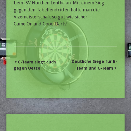
beim SV Northen Lenthe an. Mit einem Sieg
gegen den Tabellendritten hätte man die
Vizemeisterschaft so gut wie sicher.
Game On and Good Darts!
Beitragsnavigation
Deutliche Siege für B-
C-Team siegt auch
gegen Uetze
Team und C-Team