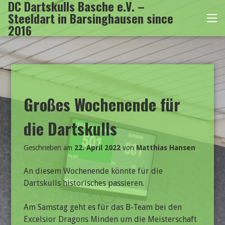
DC Dartskulls Basche e.V. –
Zum
Steeldart in Barsinghausen since
Inhalt
Me
2016
springen
Großes Wochenende für
die Dartskulls
Geschrieben am
22. April 2022
von
Matthias Hansen
An diesem Wochenende könnte für die
Dartskulls historisches passieren.
Am Samstag geht es für das B-Team bei den
Excelsior Dragons Minden um die Meisterschaft