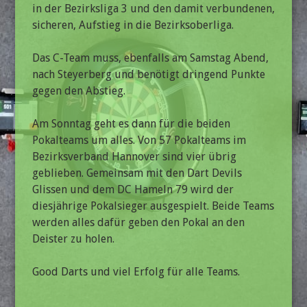
in der Bezirksliga 3 und den damit verbundenen,
sicheren, Aufstieg in die Bezirksoberliga.
Das C-Team muss, ebenfalls am Samstag Abend,
nach Steyerberg und benötigt dringend Punkte
gegen den Abstieg.
Am Sonntag geht es dann für die beiden
Pokalteams um alles. Von 57 Pokalteams im
Bezirksverband Hannover sind vier übrig
geblieben. Gemeinsam mit den Dart Devils
Glissen und dem DC Hameln 79 wird der
diesjährige Pokalsieger ausgespielt. Beide Teams
werden alles dafür geben den Pokal an den
Deister zu holen.
Good Darts und viel Erfolg für alle Teams.