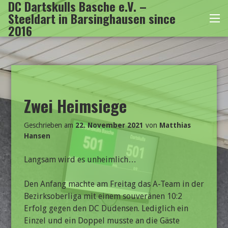
DC Dartskulls Basche e.V. –
Zum
Steeldart in Barsinghausen since
Inhalt
Me
2016
springen
Zwei Heimsiege
Geschrieben am
22. November 2021
von
Matthias
Hansen
Langsam wird es unheimlich…
Den Anfang machte am Freitag das A-Team in der
Bezirksoberliga mit einem souveränen 10:2
Erfolg gegen den DC Dudensen. Lediglich ein
Einzel und ein Doppel musste an die Gäste