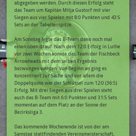
abgegeben werden. Durch diesen Erfolg steht
das Team um Kapitän Mitja Gustorf mit vier
Siegen aus vier Spielen mit 8:0 Punkten und 43:5
Sets an der Tabellenspitze.
Am Sonntag legte das B-Team dann noch mal
einen oben drauf. Nach dem 12:0 Erfolg in Luthe
vor zwei Wochen konnte das Team der Fischbeck
Arrowheads mit dem selben Ergebnis
bezwungen werden. Von Beginn an ging es
konzentriert zur Sache und vor allem die
Doppelquote war der Schlüssel zum 12:0 (36:5)
Erfolg. Mit drei Siegen aus drei Spielen steht
auch das B-Team mit 6:0 Punkten und 31:5 Sets
momentan auf dem Platz an der Sonne der
Bezirksliga 3.
Das kommende Wochenende ist von der am
Samstag stattfindenden Vereinsmeisterschaft,