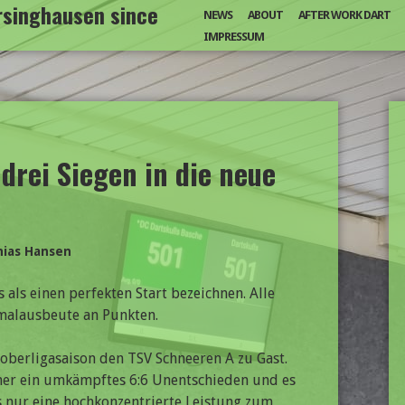
arsinghausen since
NEWS
ABOUT
AFTER WORK DART
IMPRESSUM
 drei Siegen in die neue
hias Hansen
ls einen perfekten Start bezeichnen. Alle
imalausbeute an Punkten.
oberligasaison den TSV Schneeren A zu Gast.
ener ein umkämpftes 6:6 Unentschieden und es
nur eine hochkonzentrierte Leistung zum