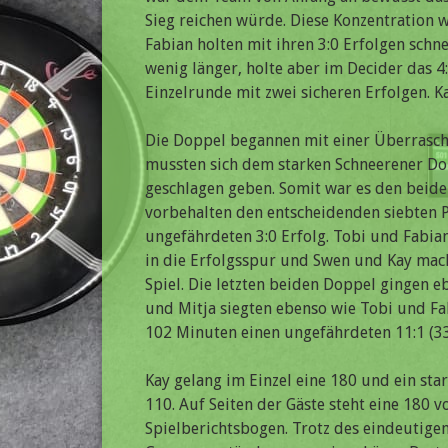
Sieg reichen würde. Diese Konzentration 
Fabian holten mit ihren 3:0 Erfolgen schne
wenig länger, holte aber im Decider das 4:0
Einzelrunde mit zwei sicheren Erfolgen. Ka
Die Doppel begannen mit einer Überrasc
mussten sich dem starken Schneerener Dop
geschlagen geben. Somit war es den beide
vorbehalten den entscheidenden siebten P
ungefährdeten 3:0 Erfolg. Tobi und Fabia
in die Erfolgsspur und Swen und Kay macht
Spiel. Die letzten beiden Doppel gingen eb
und Mitja siegten ebenso wie Tobi und Fa
102 Minuten einen ungefährdeten 11:1 (33
Kay gelang im Einzel eine 180 und ein sta
110. Auf Seiten der Gäste steht eine 180
Spielberichtsbogen. Trotz des eindeutig