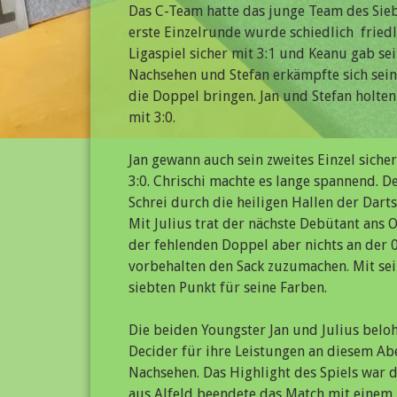
Das C-Team hatte das junge Team des Sieb
erste Einzelrunde wurde schiedlich  friedl
Ligaspiel sicher mit 3:1 und Keanu gab sein
Nachsehen und Stefan erkämpfte sich seine
die Doppel bringen. Jan und Stefan holten
mit 3:0.
Jan gewann auch sein zweites Einzel sicher
3:0. Chrischi machte es lange spannend. De
Schrei durch die heiligen Hallen der Darts
Mit Julius trat der nächste Debütant ans O
der fehlenden Doppel aber nichts an der 0
vorbehalten den Sack zuzumachen. Mit sei
siebten Punkt für seine Farben.
Die beiden Youngster Jan und Julius belo
Decider für ihre Leistungen an diesem Ab
Nachsehen. Das Highlight des Spiels war d
aus Alfeld beendete das Match mit einem 