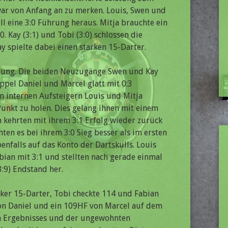
war von Anfang an zu merken. Louis, Swen und
ll eine 3:0 Führung heraus. Mitja brauchte ein
. Kay (3:1) und Tobi (3:0) schlossen die
y spielte dabei einen starken 15-Darter.
hung. Die beiden Neuzugänge Swen und Kay
pel Daniel und Marcel glatt mit 0:3
n internen Aufsteigern Louis und Mitja
unkt zu holen. Dies gelang ihnen mit einem
n kehrten mit ihrem 3:1 Erfolg wieder zurück
en es bei ihrem 3:0 Sieg besser als im ersten
enfalls auf das Konto der Dartskulls. Louis
bian mit 3:1 und stellten nach gerade einmal
:9) Endstand her.
rker 15-Darter, Tobi checkte 114 und Fabian
 von Daniel und ein 109HF von Marcel auf dem
en Ergebnisses und der ungewohnten