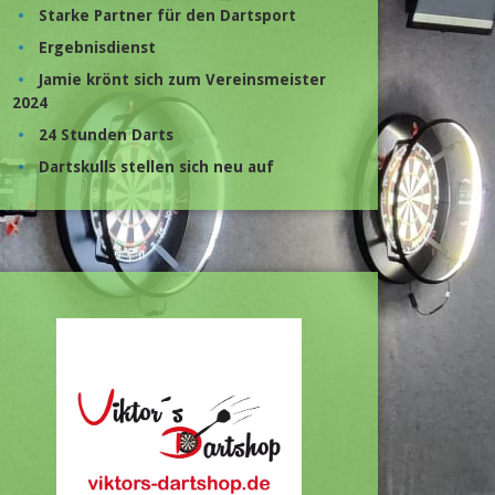
Starke Partner für den Dartsport
Ergebnisdienst
Jamie krönt sich zum Vereinsmeister
2024
24 Stunden Darts
Dartskulls stellen sich neu auf