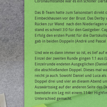
Coronaumstände war es ein schöner Darta
Das B-Team hatte zum Saisonstart direkt 
Eimbeckhausen vor der Brust. Das Derby v
Rücken zur Wand  nach den Niederlagen von
stand es schnell 3:0 für den Gastgeber. C
Erfolg den ersten Punkt für die Dartskull
gab in beiden Doppeln (André und Pascal 
Und wie es dann immer so ist, es lief au
Einzel der zweiten Runde gingen 1:1 aus (L
Einzelrunde endeten Ausgeglichen (Daniel 3
die abschließenden Doppel. Dieses mal ware
reicht ja auch. Sowohl Daniel und Luca a
Doppel drei und vier an diesem Abend un
Auswärtssieg auf der anderen Seite des De
beendete ein Leg mit einem 114er Highfi
Unterschied gemacht.