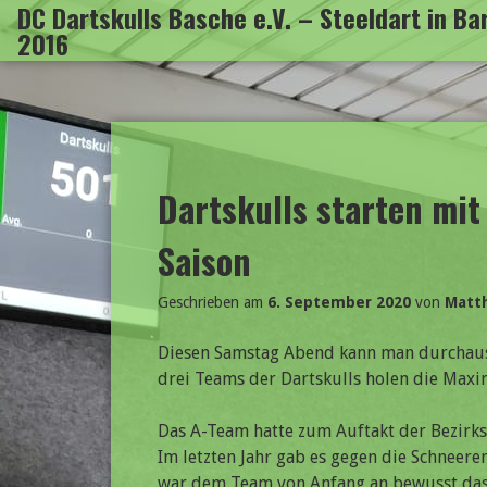
DC Dartskulls Basche e.V. – Steeldart in B
Zum
2016
Inhalt
springen
Dartskulls starten mit
Saison
Geschrieben am
6. September 2020
von
Matt
Diesen Samstag Abend kann man durchaus a
drei Teams der Dartskulls holen die Max
Das A-Team hatte zum Auftakt der Bezirks
Im letzten Jahr gab es gegen die Schneer
war dem Team von Anfang an bewusst das 