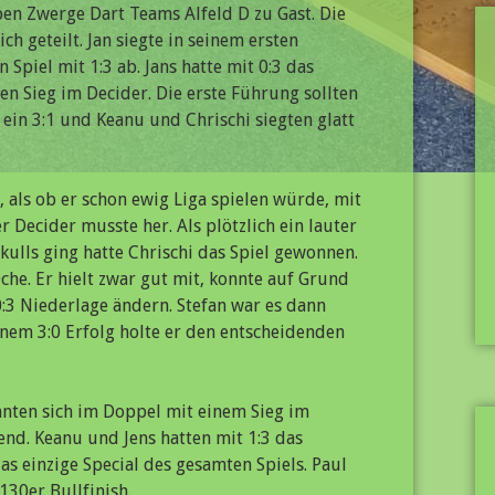
en Zwerge Dart Teams Alfeld D zu Gast. Die
ich geteilt. Jan siegte in seinem ersten
 Spiel mit 1:3 ab. Jans hatte mit 0:3 das
n Sieg im Decider. Die erste Führung sollten
 ein 3:1 und Keanu und Chrischi siegten glatt
, als ob er schon ewig Liga spielen würde, mit
r Decider musste her. Als plötzlich ein lauter
kulls ging hatte Chrischi das Spiel gewonnen.
che. Er hielt zwar gut mit, konnte auf Grund
:3 Niederlage ändern. Stefan war es dann
nem 3:0 Erfolg holte er den entscheidenden
hnten sich im Doppel mit einem Sieg im
end. Keanu und Jens hatten mit 1:3 das
as einzige Special des gesamten Spiels. Paul
130er Bullfinish.