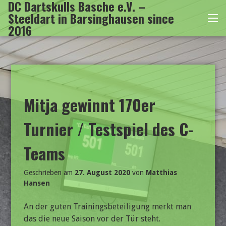
DC Dartskulls Basche e.V. –
Zum
Steeldart in Barsinghausen since
Inhalt
Me
2016
springen
Mitja gewinnt 170er
Turnier / Testspiel des C-
Teams
Geschrieben am
27. August 2020
von
Matthias
Hansen
An der guten Trainingsbeteiligung merkt man
das die neue Saison vor der Tür steht.