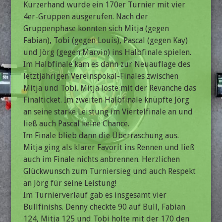
Kurzerhand wurde ein 170er Turnier mit vier
4er-Gruppen ausgerufen. Nach der
Gruppenphase konnten sich Mitja (gegen
Fabian), Tobi (gegen Louis), Pascal (gegen Kay)
und Jörg (gegen Marvin) ins Halbfinale spielen.
Im Halbfinale kam es dann zur Neuauflage des
letztjährigen Vereinspokal-Finales zwischen
Mitja und Tobi. Mitja löste mit der Revanche das
Finalticket. Im zweiten Halbfinale knüpfte Jörg
an seine starke Leistung im Viertelfinale an und
ließ auch Pascal keine Chance.
Im Finale blieb dann die Überraschung aus.
Mitja ging als klarer Favorit ins Rennen und ließ
auch im Finale nichts anbrennen. Herzlichen
Glückwunsch zum Turniersieg und auch Respekt
an Jörg für seine Leistung!
Im Turnierverlauf gab es insgesamt vier
Bullfinishs. Denny checkte 90 auf Bull, Fabian
124, Mitja 125 und Tobi holte mit der 170 den