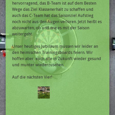
hervorragend, das B-Team ist auf dem Besten
Wege das Ziel Klassenerhalt zu schaffen und
auch das C-Team hat das Saisonziel Aufstieg
noch nicht aus den Augen verloren. Jetzt heißt es
abzuwarten, ob und wie es mit der Saison
weitergeht.
Unser heutiges Jubiläum müssen wir leider an
den heimischen Trainingsboards feiern. Wir
hoffen aber, euch alle in Zukunft wieder gesund
und munter wiederzusehen.
Auf die nächsten Vier!