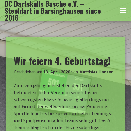
DC Dartskulls Basche e.V. –
Zum
Steeldart in Barsinghausen since
Inhalt
Me
2016
springen
Wir feiern 4. Geburtstag!
Geschrieben am
13. April 2020
von
Matthias Hansen
Zum vierjährigen Bestehen der Dartskulls
befindet sich der Verein in seiner bisher
schwierigsten Phase. Schwierig allerdings nur
auf Grund der weltweiten Corona-Pandemie.
Sportlich lief es bis zur verordneten Trainings-
und Spielpause in allen Teams sehr gut. Das A-
Team schlägt sich in der Bezirksoberliga