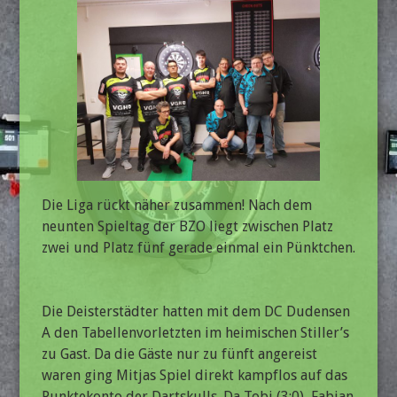
Die Liga rückt näher zusammen! Nach dem
neunten Spieltag der BZO liegt zwischen Platz
zwei und Platz fünf gerade einmal ein Pünktchen.
Die Deisterstädter hatten mit dem DC Dudensen
A den Tabellenvorletzten im heimischen Stiller’s
zu Gast. Da die Gäste nur zu fünft angereist
waren ging Mitjas Spiel direkt kampflos auf das
Punktekonto der Dartskulls. Da Tobi (3:0), Fabian