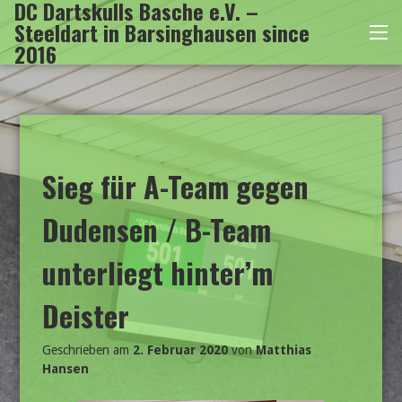
DC Dartskulls Basche e.V. –
Zum
Steeldart in Barsinghausen since
Inhalt
Me
2016
springen
Sieg für A-Team gegen
Dudensen / B-Team
unterliegt hinter’m
Deister
Geschrieben am
2. Februar 2020
von
Matthias
Hansen