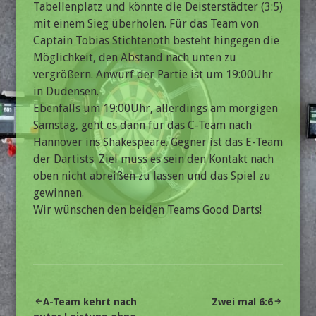
Tabellenplatz und könnte die Deisterstädter (3:5)
mit einem Sieg überholen. Für das Team von
Captain Tobias Stichtenoth besteht hingegen die
Möglichkeit, den Abstand nach unten zu
vergrößern. Anwurf der Partie ist um 19:00Uhr
in Dudensen.
Ebenfalls um 19:00Uhr, allerdings am morgigen
Samstag, geht es dann für das C-Team nach
Hannover ins Shakespeare. Gegner ist das E-Team
der Dartists. Ziel muss es sein den Kontakt nach
oben nicht abreißen zu lassen und das Spiel zu
gewinnen.
Wir wünschen den beiden Teams Good Darts!
Beitragsnavigation
A-Team kehrt nach
Zwei mal 6:6