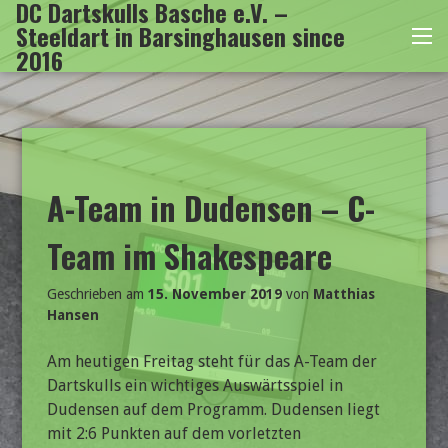
DC Dartskulls Basche e.V. –
Zum
Steeldart in Barsinghausen since
Inhalt
Me
2016
springen
A-Team in Dudensen – C-
Team im Shakespeare
Geschrieben am
15. November 2019
von
Matthias
Hansen
Am heutigen Freitag steht für das A-Team der
Dartskulls ein wichtiges Auswärtsspiel in
Dudensen auf dem Programm. Dudensen liegt
mit 2:6 Punkten auf dem vorletzten