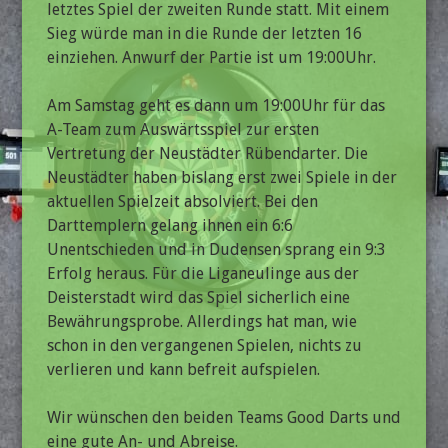
letztes Spiel der zweiten Runde statt. Mit einem
Sieg würde man in die Runde der letzten 16
einziehen. Anwurf der Partie ist um 19:00Uhr.
Am Samstag geht es dann um 19:00Uhr für das
A-Team zum Auswärtsspiel zur ersten
Vertretung der Neustädter Rübendarter. Die
Neustädter haben bislang erst zwei Spiele in der
aktuellen Spielzeit absolviert. Bei den
Darttemplern gelang ihnen ein 6:6
Unentschieden und in Dudensen sprang ein 9:3
Erfolg heraus. Für die Liganeulinge aus der
Deisterstadt wird das Spiel sicherlich eine
Bewährungsprobe. Allerdings hat man, wie
schon in den vergangenen Spielen, nichts zu
verlieren und kann befreit aufspielen.
Wir wünschen den beiden Teams Good Darts und
eine gute An- und Abreise.