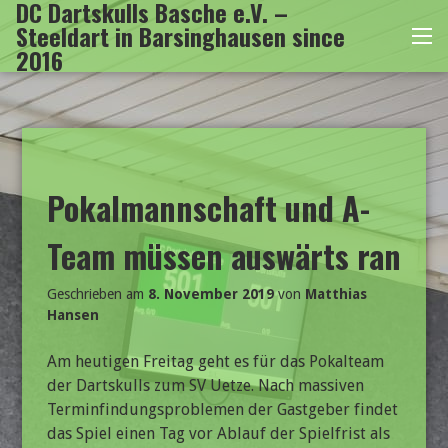
DC Dartskulls Basche e.V. –
Zum
Steeldart in Barsinghausen since
Inhalt
Me
2016
springen
Pokalmannschaft und A-
Team müssen auswärts ran
Geschrieben am
8. November 2019
von
Matthias
Hansen
Am heutigen Freitag geht es für das Pokalteam
der Dartskulls zum SV Uetze. Nach massiven
Terminfindungsproblemen der Gastgeber findet
das Spiel einen Tag vor Ablauf der Spielfrist als