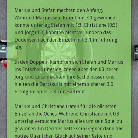
Marius und Stefan machten den Anfang.
Während Marius sein Einzel mit 3:1 gewinnen
konnte unterlag Stefan mit 1:3. Christiane (0:3)
und Jörg (1:3) konnten nicht verhindern das
Dudensen nach den Einzeln mit 3:1 in Führung
lag.
In den Doppeln kämpften sich Stefan und Marius
ins Entscheidungsleg, zogen aber den kürzeren.
Jörg und Luca machten ihre Sache besser und
hielten die Dartskulls mit einem sicheren 3:0
Erfolg im Spiel. 2:4 zur Halbzeit.
Marius und Christiane traten für die nächsten
Einzel an die Oches. Während Christiane mit 0:3
unterlag versuchte Marius alles um sein Spiel zu
gewinnen. Im Decider hatte sein Gegner dann das
nötige Quentchen Glück auf seiner Seite und