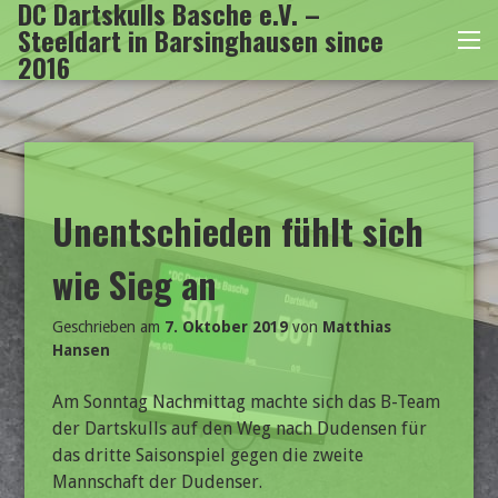
DC Dartskulls Basche e.V. –
Zum
Steeldart in Barsinghausen since
Inhalt
Me
2016
springen
Unentschieden fühlt sich
wie Sieg an
Geschrieben am
7. Oktober 2019
von
Matthias
Hansen
Am Sonntag Nachmittag machte sich das B-Team
der Dartskulls auf den Weg nach Dudensen für
das dritte Saisonspiel gegen die zweite
Mannschaft der Dudenser.