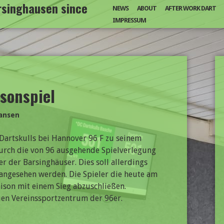
arsinghausen since
NEWS
ABOUT
AFTER WORK DART
IMPRESSUM
isonspiel
ansen
 Dartskulls bei Hannover 96 F zu seinem
. Durch die von 96 ausgehende Spielverlegung
er der Barsinghäuser. Dies soll allerdings
 angesehen werden. Die Spieler die heute am
ison mit einem Sieg abzuschließen.
uen Vereinssportzentrum der 96er.