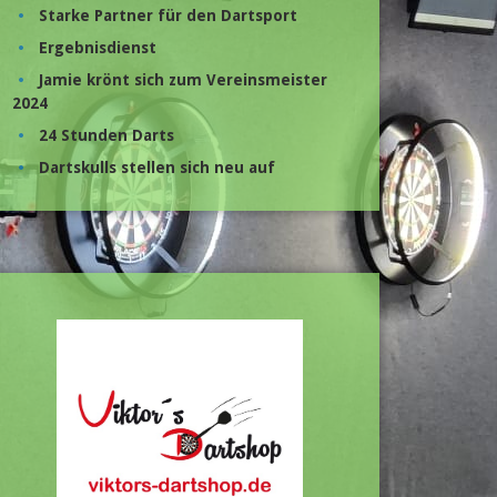
Starke Partner für den Dartsport
Ergebnisdienst
Jamie krönt sich zum Vereinsmeister
2024
24 Stunden Darts
Dartskulls stellen sich neu auf