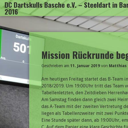
DC Dartskulls Basche e.V. – Steeldart in B
Zum
2016
Inhalt
springen
Mission Rückrunde be
Geschrieben am
11. Januar 2019
von
Matthias
Am heutigen Freitag startet das B-Team i
2018/2019. Um 19:00Uhr tritt das Team 
Tabellenletzten, den Zeitdieben Herrenhau
Am Samstag finden dann gleich zwei Heimsp
das A-Team mit der zweiten Vertretung d
liegen als Tabellenzweiter mit zwei Punkt
Eine Stunde später dann, ab 19:00Uhr, em
C. Auf dem Papier eine klare Geschichte f