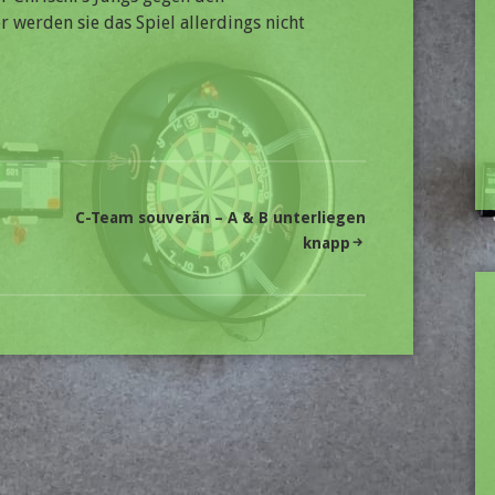
er werden sie das Spiel allerdings nicht
C-Team souverän – A & B unterliegen
knapp