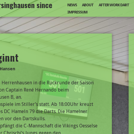
arsinghausen since
NEWS
ABOUT
AFTER WORK DART
IMPRESSUM
ginnt
 Hansen
n Herrenhausen in die Rückrunde der Saison
von Captain René Hernando beim
sen B, an.
iele im Stiller’s statt. Ab 18:00Uhr kreuzt
es DC Hameln 79 die Darts. Die Hamelner
en vor den Dartskulls.
pfängt die C-Mannschaft die Vikings Oesselse
ür Chrischi’s Jungs gegen den