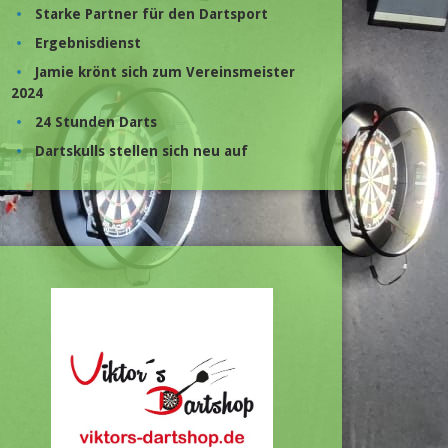
Starke Partner für den Dartsport
Ergebnisdienst
Jamie krönt sich zum Vereinsmeister
2024
24 Stunden Darts
Dartskulls stellen sich neu auf