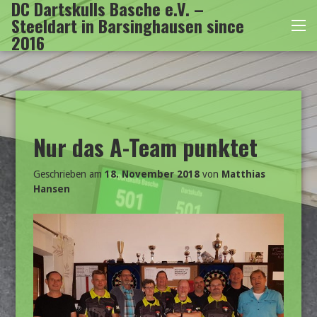
DC Dartskulls Basche e.V. –
Zum
Steeldart in Barsinghausen since
Inhalt
Me
2016
springen
Nur das A-Team punktet
Geschrieben am
18. November 2018
von
Matthias
Hansen