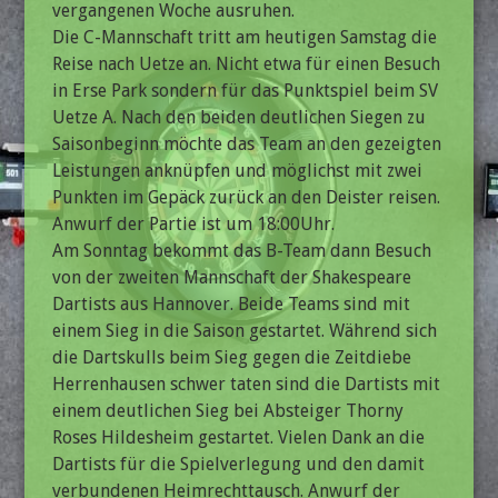
vergangenen Woche ausruhen.
Die C-Mannschaft tritt am heutigen Samstag die
Reise nach Uetze an. Nicht etwa für einen Besuch
in Erse Park sondern für das Punktspiel beim SV
Uetze A. Nach den beiden deutlichen Siegen zu
Saisonbeginn möchte das Team an den gezeigten
Leistungen anknüpfen und möglichst mit zwei
Punkten im Gepäck zurück an den Deister reisen.
Anwurf der Partie ist um 18:00Uhr.
Am Sonntag bekommt das B-Team dann Besuch
von der zweiten Mannschaft der Shakespeare
Dartists aus Hannover. Beide Teams sind mit
einem Sieg in die Saison gestartet. Während sich
die Dartskulls beim Sieg gegen die Zeitdiebe
Herrenhausen schwer taten sind die Dartists mit
einem deutlichen Sieg bei Absteiger Thorny
Roses Hildesheim gestartet. Vielen Dank an die
Dartists für die Spielverlegung und den damit
verbundenen Heimrechttausch. Anwurf der