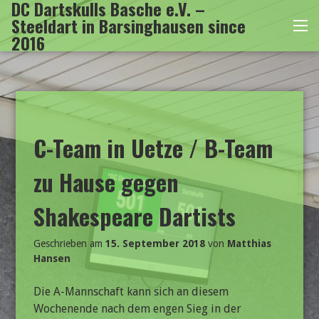
DC Dartskulls Basche e.V. –
Zum
Steeldart in Barsinghausen since
Inhalt
Me
2016
springen
C-Team in Uetze / B-Team
zu Hause gegen
Shakespeare Dartists
Geschrieben am
15. September 2018
von
Matthias
Hansen
Die A-Mannschaft kann sich an diesem
Wochenende nach dem engen Sieg in der