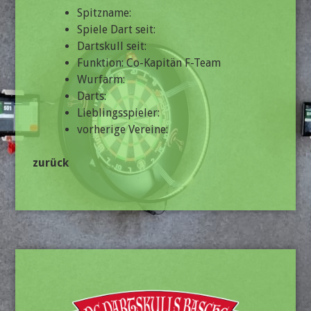
Spitzname:
Spiele Dart seit:
Dartskull seit:
Funktion: Co-Kapitän F-Team
Wurfarm:
Darts:
Lieblingsspieler:
vorherige Vereine:
zurück