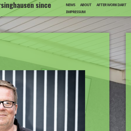
arsinghausen since
NEWS
ABOUT
AFTER WORK DART
IMPRESSUM