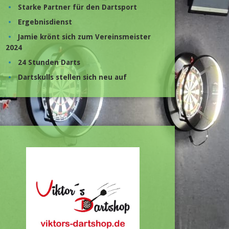
Starke Partner für den Dartsport
Ergebnisdienst
Jamie krönt sich zum Vereinsmeister
2024
24 Stunden Darts
Dartskulls stellen sich neu auf