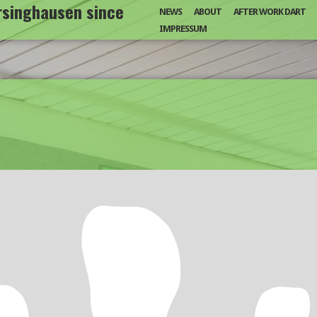
arsinghausen since
NEWS
ABOUT
AFTER WORK DART
IMPRESSUM