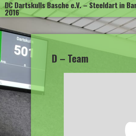
DC Dartskulls Basche e.V. – Steeldart in B
Zum
2016
Inhalt
springen
D – Team