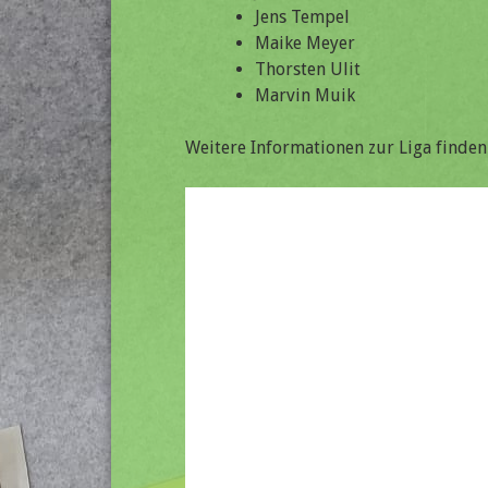
Jens Tempel
Maike Meyer
Thorsten Ulit
Marvin Muik
Weitere Informationen zur Liga finden